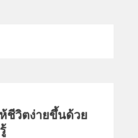
้ชีวิตง่ายขึ้นด้วย
ู้