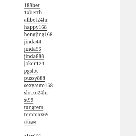
188bet
1xbetth
allbet24hr
happy168
hengjing168
jinda44
jinda55
jinda888
joker123
pgslot
pussy888
sexyauto168
slotxo24hr
st99
tangtem
temmax69
สล็อต