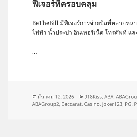
ฟีเจอร์ที่ครอบคลุม
BeTheBill มีฟีเจอร์การจ่ายบิลที่หลากหล
ไฟฟ้า น้ำประปา อินเทอร์เน็ต โทรศัพท์ แ
…
เขียน
หมวด
มีนาคม 12, 2026
918Kiss
,
ABA
,
ABAGrou
เมื่อ
หมู่
ABAGroup2
,
Baccarat
,
Casino
,
Joker123
,
PG
,
P