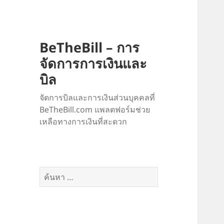
BeTheBill – การ
จัดการการเงินและ
บิล
จัดการบิลและการเงินส่วนบุคคลที่
BeTheBill.com แพลตฟอร์มช่วย
เหลือทางการเงินที่สะดวก
ค้นหา
สำหรับ: