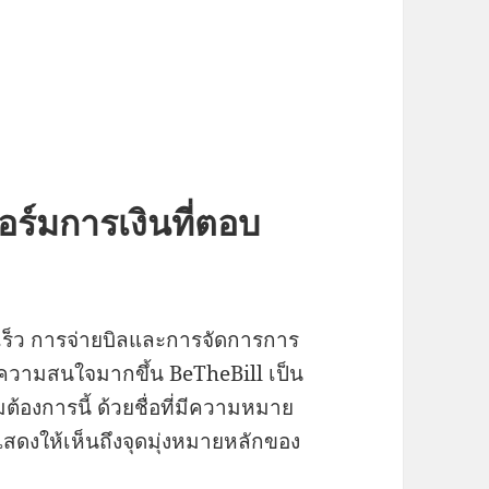
อร์มการเงินที่ตอบ
ดเร็ว การจ่ายบิลและการจัดการการ
ห้ความสนใจมากขึ้น BeTheBill เป็น
้องการนี้ ด้วยชื่อที่มีความหมาย
แสดงให้เห็นถึงจุดมุ่งหมายหลักของ