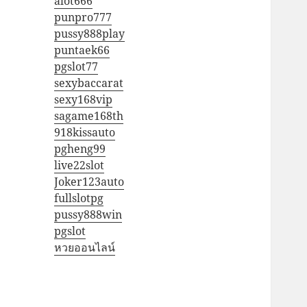
alot666
punpro777
pussy888play
puntaek66
pgslot77
sexybaccarat
sexy168vip
sagame168th
918kissauto
pgheng99
live22slot
Joker123auto
fullslotpg
pussy888win
pgslot
หวยออนไลน์