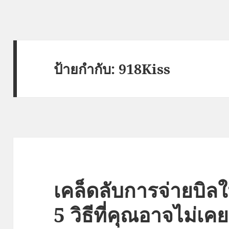
ป้ายกำกับ:
918Kiss
เคล็ดลับการจ่ายบิลให
5 วิธีที่คุณอาจไม่เคยร